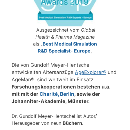
Ausgezeichnet vom
Global
Health & Pharma Magazine
als
„
Best Medical Simulation
R&D Specialist- Europe
„
Die von Gundolf Meyer-Hentschel
entwickelten Altersanzüge
AgeExplorer®
und
AgeMan® sind weltweit im Einsatz.
Forschungskooperationen bestehen u.a.
mit mit der
Charité, Berlin
, sowie der
Johanniter-Akademie, Münster.
Dr. Gundolf Meyer-Hentschel ist Autor/
Herausgeber von neun
Büchern.