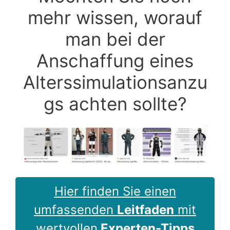
mehr wissen, worauf
man bei der
Anschaffung eines
Alterssimulationsanzu
gs achten sollte?
Hier finden Sie einen
umfassenden
Leitfaden
mit
wertvollen
Experten-Tipps