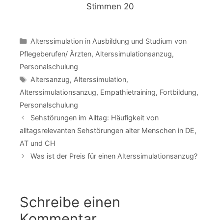
Stimmen
20
Kategorien
Alterssimulation in Ausbildung und Studium von
Pflegeberufen/ Ärzten
,
Alterssimulationsanzug
,
Personalschulung
Schlagwörter
Altersanzug
,
Alterssimulation
,
Alterssimulationsanzug
,
Empathietraining
,
Fortbildung
,
Personalschulung
Sehstörungen im Alltag: Häufigkeit von
alltagsrelevanten Sehstörungen alter Menschen in DE,
AT und CH
Was ist der Preis für einen Alterssimulationsanzug?
Schreibe einen
Kommentar