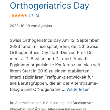
Orthogeriatrics Day
4.7 (3)
2023-10-19
von
AgeMan
Swiss Orthogeriatrics Day Am 12. September
2023 fand im Inselspital, Bern, der 5th Swiss
Orthogeriatrics Day statt. Die von Prof. Dr.
med. J. D. Bastian und Dr. med. Anna K.
Eggimann organisierte Konferenz hat sich seit
ihrem Start in 2018 zu einem etablierten,
interdisziplinären Treffpunkt entwickelt für
alle Berufsgruppen, die an der Alters­trauma­
to­logie und Ortho­geria­trie …
Weiterlesen
Kategorien
Alterssimulation in Ausbildung und Studium von
Pflegeberufen/ Ärzten
,
Alterssimulationsanzug
,