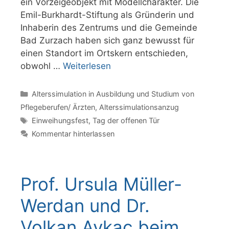
ein Vorzeigeobjekt mit Modellcharakter. Die
Emil-Burkhardt-Stiftung als Gründerin und
Inhaberin des Zentrums und die Gemeinde
Bad Zurzach haben sich ganz bewusst für
einen Standort im Ortskern entschieden,
obwohl …
Weiterlesen
Kategorien
Alterssimulation in Ausbildung und Studium von
Pflegeberufen/ Ärzten
,
Alterssimulationsanzug
Schlagwörter
Einweihungsfest
,
Tag der offenen Tür
Kommentar hinterlassen
Prof. Ursula Müller-
Werdan und Dr.
Volkan Aykac beim