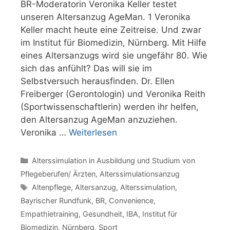
BR-Moderatorin Veronika Keller testet
unseren Altersanzug AgeMan. 1 Veronika
Keller macht heute eine Zeitreise. Und zwar
im Institut für Biomedizin, Nürnberg. Mit Hilfe
eines Altersanzugs wird sie ungefähr 80. Wie
sich das anfühlt? Das will sie im
Selbstversuch herausfinden. Dr. Ellen
Freiberger (Gerontologin) und Veronika Reith
(Sportwissenschaftlerin) werden ihr helfen,
den Altersanzug AgeMan anzuziehen.
Veronika …
Weiterlesen
Kategorien
Alterssimulation in Ausbildung und Studium von
Pflegeberufen/ Ärzten
,
Alterssimulationsanzug
Schlagwörter
Altenpflege
,
Altersanzug
,
Alterssimulation
,
Bayrischer Rundfunk
,
BR
,
Convenience
,
Empathietraining
,
Gesundheit
,
IBA
,
Institut für
Biomedizin
,
Nürnberg
,
Sport