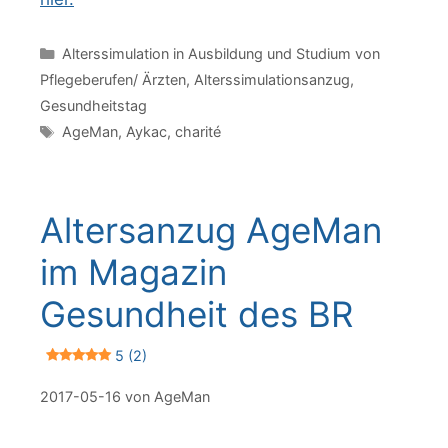
Kategorien
Alterssimulation in Ausbildung und Studium von
Pflegeberufen/ Ärzten
,
Alterssimulationsanzug
,
Gesundheitstag
Schlagwörter
AgeMan
,
Aykac
,
charité
Altersanzug AgeMan
im Magazin
Gesundheit des BR
5 (2)
2017-05-16
von
AgeMan