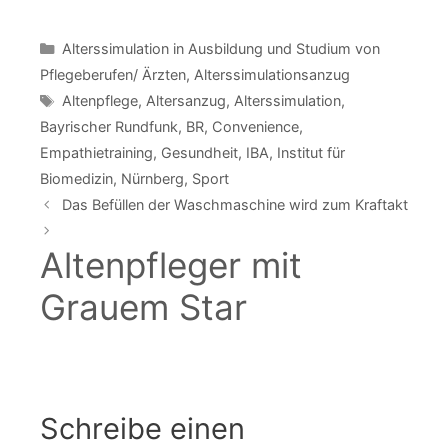
Kategorien
Alterssimulation in Ausbildung und Studium von
Pflegeberufen/ Ärzten
,
Alterssimulationsanzug
Schlagwörter
Altenpflege
,
Altersanzug
,
Alterssimulation
,
Bayrischer Rundfunk
,
BR
,
Convenience
,
Empathietraining
,
Gesundheit
,
IBA
,
Institut für
Biomedizin
,
Nürnberg
,
Sport
Das Befüllen der Waschmaschine wird zum Kraftakt
Altenpfleger mit
Grauem Star
Schreibe einen