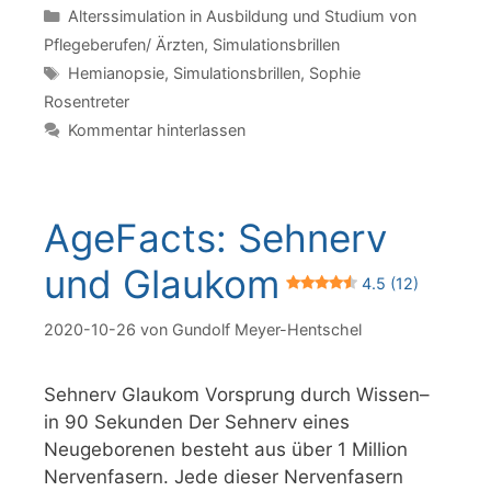
Kategorien
Alterssimulation in Ausbildung und Studium von
Pflegeberufen/ Ärzten
,
Simulationsbrillen
Schlagwörter
Hemianopsie
,
Simulationsbrillen
,
Sophie
Rosentreter
Kommentar hinterlassen
AgeFacts: Sehnerv
und Glaukom
4.5 (12)
2020-10-26
von
Gundolf Meyer-Hentschel
Sehnerv Glaukom Vorsprung durch Wissen–
in 90 Sekunden Der Sehnerv eines
Neugeborenen besteht aus über 1 Million
Nervenfasern. Jede dieser Nervenfasern