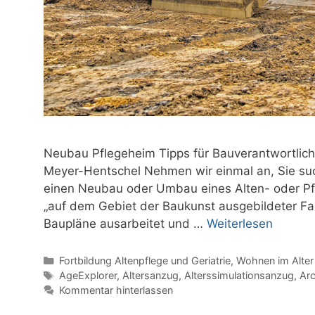
Neubau Pflegeheim Tipps für Bauverantwortlic
Meyer-Hentschel Nehmen wir einmal an, Sie suc
einen Neubau oder Umbau eines Alten- oder Pfl
„auf dem Gebiet der Baukunst ausgebildeter Fa
Baupläne ausarbeitet und …
Weiterlesen
Kategorien
Fortbildung Altenpflege und Geriatrie
,
Wohnen im Alter
Schlagwörter
AgeExplorer
,
Altersanzug
,
Alterssimulationsanzug
,
Arc
Kommentar hinterlassen