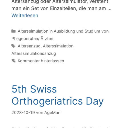
Altersanzug oder Alterssimulator, versteht
man ein Set von Einzelteilen, die man am …
Weiterlesen
Kategorien
Alterssimulation in Ausbildung und Studium von
Pflegeberufen/ Ärzten
Schlagwörter
Altersanzug
,
Alterssimulation
,
Alterssimulationsanzug
Kommentar hinterlassen
5th Swiss
Orthogeriatrics Day
2023-10-19
von
AgeMan