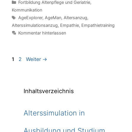
Kategorien
Fortbildung Altenpflege und Geriatrie
,
Kommunikation
Schlagwörter
AgeExplorer
,
AgeMan
,
Altersanzug
,
Alterssimulationsanzug
,
Empathie
,
Empathietraining
Kommentar hinterlassen
Seite
Seite
1
2
Weiter
→
Inhaltsverzeichnis
Alterssimulation in
Ausbildung und Studium