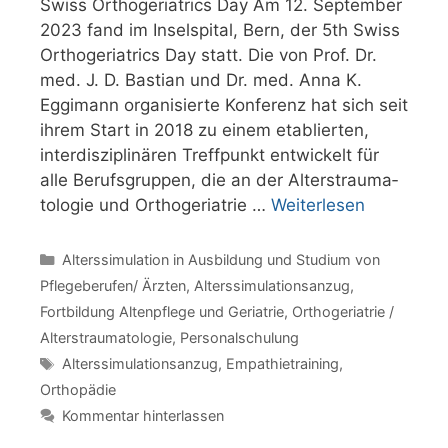
Swiss Orthogeriatrics Day Am 12. September
2023 fand im Inselspital, Bern, der 5th Swiss
Orthogeriatrics Day statt. Die von Prof. Dr.
med. J. D. Bastian und Dr. med. Anna K.
Eggimann organisierte Konferenz hat sich seit
ihrem Start in 2018 zu einem etablierten,
interdisziplinären Treffpunkt entwickelt für
alle Berufsgruppen, die an der Alters­trauma­
to­logie und Ortho­geria­trie …
Weiterlesen
Kategorien
Alterssimulation in Ausbildung und Studium von
Pflegeberufen/ Ärzten
,
Alterssimulationsanzug
,
Fortbildung Altenpflege und Geriatrie
,
Orthogeriatrie /
Alterstraumatologie
,
Personalschulung
Schlagwörter
Alterssimulationsanzug
,
Empathietraining
,
Orthopädie
Kommentar hinterlassen