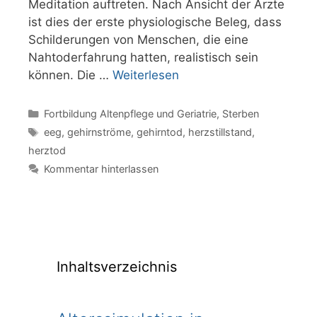
Meditation auftreten. Nach Ansicht der Ärzte
ist dies der erste physiologische Beleg, dass
Schilderungen von Menschen, die eine
Nahtoderfahrung hatten, realistisch sein
können. Die …
Weiterlesen
Kategorien
Fortbildung Altenpflege und Geriatrie
,
Sterben
Schlagwörter
eeg
,
gehirnströme
,
gehirntod
,
herzstillstand
,
herztod
Kommentar hinterlassen
Inhaltsverzeichnis