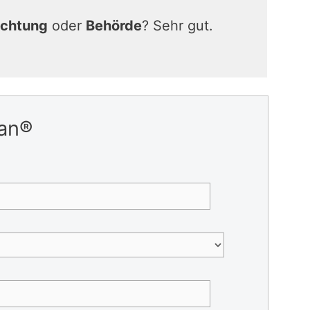
ichtung
oder
Behörde
? Sehr gut.
Man®