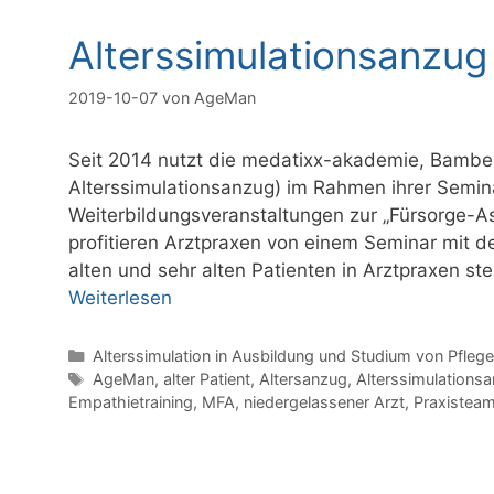
Alterssimulationsanzug
2019-10-07
von
AgeMan
Seit 2014 nutzt die medatixx-akademie, Bamb
Alterssimulationsanzug) im Rahmen ihrer Semina
Weiterbildungsveranstaltungen zur „Fürsorge-As
profitieren Arztpraxen von einem Seminar mit 
alten und sehr alten Patienten in Arztpraxen ste
Weiterlesen
Kategorien
Alterssimulation in Ausbildung und Studium von Pfleg
Schlagwörter
AgeMan
,
alter Patient
,
Altersanzug
,
Alterssimulations
Empathietraining
,
MFA
,
niedergelassener Arzt
,
Praxistea