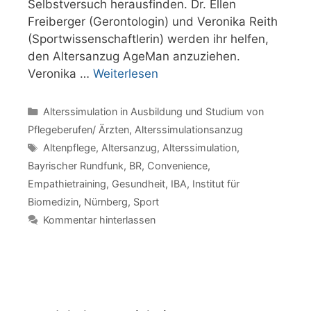
Selbstversuch herausfinden. Dr. Ellen
Freiberger (Gerontologin) und Veronika Reith
(Sportwissenschaftlerin) werden ihr helfen,
den Altersanzug AgeMan anzuziehen.
Veronika …
Weiterlesen
Kategorien
Alterssimulation in Ausbildung und Studium von
Pflegeberufen/ Ärzten
,
Alterssimulationsanzug
Schlagwörter
Altenpflege
,
Altersanzug
,
Alterssimulation
,
Bayrischer Rundfunk
,
BR
,
Convenience
,
Empathietraining
,
Gesundheit
,
IBA
,
Institut für
Biomedizin
,
Nürnberg
,
Sport
Kommentar hinterlassen