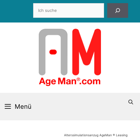
Zum
Suchen
Inhalt
springen
Menü
Alterssimulationsanzug AgeMan ® Leasing