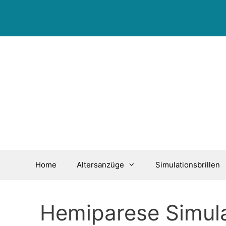
Zum
Inhalt
springen
Home
Altersanzüge
Simulationsbrillen
Hemiparese Simula