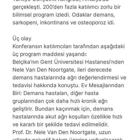
gerçekleşti. 200’den fazla katılımcı zorlu bir
bilimsel program izledi. Odaklar demans,
sarkopeni, inkontinans ve osteoporoz idi.
Üç olay
Konferansın katılımcıları tarafından aşağıdaki
üç program maddesi yaşandı:
Belçika’nın Gent Üniversitesi Hastanesi’nden
Nele Van Den Noortgate, ileri derecede
demans hastalarında ağrı değerlendirmesi ve
tedavisi hakkında konuştu. Ev Mesajlarından
Biri: Demans hastaları, diğer hasta
gruplarından çok daha hızlı kronik ağrı
geliştirir. Bundan kaçınmak için, demans
hastalarında akut ağrı koşulları özellikle hızlı
ve kararlı bir şekilde tedavi edilmelidir.
Prof. Dr. Nele Van Den Noortgate, uzun
yıllardır palyatif bakım üzerine yoğunlaşarak