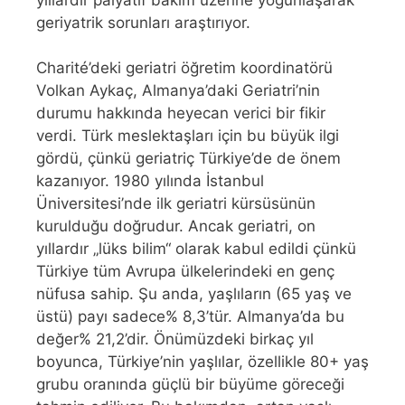
geriyatrik sorunları araştırıyor.
Charité’deki geriatri öğretim koordinatörü
Volkan Aykaç, Almanya’daki Geriatri’nin
durumu hakkında heyecan verici bir fikir
verdi. Türk meslektaşları için bu büyük ilgi
gördü, çünkü geriatriç Türkiye’de de önem
kazanıyor. 1980 yılında İstanbul
Üniversitesi’nde ilk geriatri kürsüsünün
kurulduğu doğrudur. Ancak geriatri, on
yıllardır „lüks bilim“ olarak kabul edildi çünkü
Türkiye tüm Avrupa ülkelerindeki en genç
nüfusa sahip. Şu anda, yaşlıların (65 yaş ve
üstü) payı sadece% 8,3’tür. Almanya’da bu
değer% 21,2’dir. Önümüzdeki birkaç yıl
boyunca, Türkiye’nin yaşlılar, özellikle 80+ yaş
grubu oranında güçlü bir büyüme göreceği