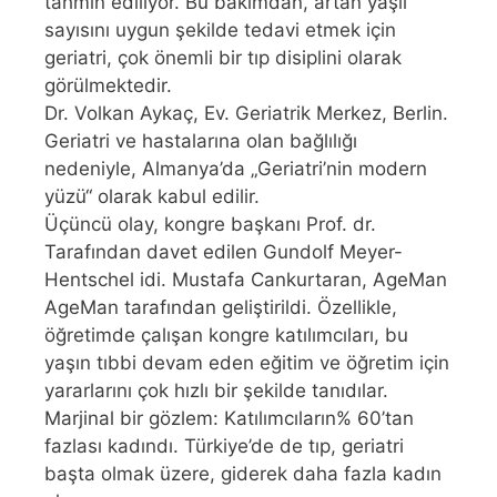
tahmin ediliyor. Bu bakımdan, artan yaşlı
sayısını uygun şekilde tedavi etmek için
geriatri, çok önemli bir tıp disiplini olarak
görülmektedir.
Dr. Volkan Aykaç, Ev. Geriatrik Merkez, Berlin.
Geriatri ve hastalarına olan bağlılığı
nedeniyle, Almanya’da „Geriatri’nin modern
yüzü“ olarak kabul edilir.
Üçüncü olay, kongre başkanı Prof. dr.
Tarafından davet edilen Gundolf Meyer-
Hentschel idi. Mustafa Cankurtaran, AgeMan
AgeMan tarafından geliştirildi. Özellikle,
öğretimde çalışan kongre katılımcıları, bu
yaşın tıbbi devam eden eğitim ve öğretim için
yararlarını çok hızlı bir şekilde tanıdılar.
Marjinal bir gözlem: Katılımcıların% 60’tan
fazlası kadındı. Türkiye’de de tıp, geriatri
başta olmak üzere, giderek daha fazla kadın