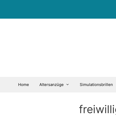
Zum
Inhalt
springen
Home
Altersanzüge
Simulationsbrillen
freiwil