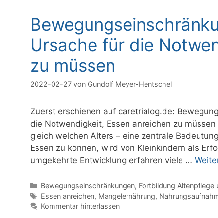
Bewegungseinschränkun
Ursache für die Notwen
zu müssen
2022-02-27
von
Gundolf Meyer-Hentschel
Zuerst erschienen auf caretrialog.de: Bewegun
die Notwendigkeit, Essen anreichen zu müssen
gleich welchen Alters – eine zentrale Bedeutun
Essen zu können, wird von Kleinkindern als Erf
umgekehrte Entwicklung erfahren viele …
Weite
Kategorien
Bewegungseinschränkungen
,
Fortbildung Altenpflege 
Schlagwörter
Essen anreichen
,
Mangelernährung
,
Nahrungsaufnah
Kommentar hinterlassen