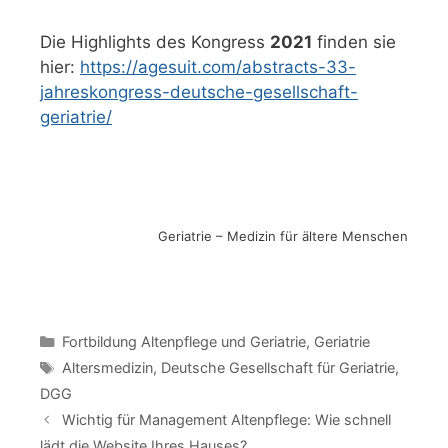
Die Highlights des Kongress
2021
finden sie
hier:
https://agesuit.com/abstracts-33-
jahreskongress-deutsche-gesellschaft-
geriatrie/
Geriatrie – Medizin für ältere Menschen
Kategorien
Fortbildung Altenpflege und Geriatrie
,
Geriatrie
Schlagwörter
Altersmedizin
,
Deutsche Gesellschaft für Geriatrie
,
DGG
Wichtig für Management Altenpflege: Wie schnell
lädt die Website Ihres Hauses?