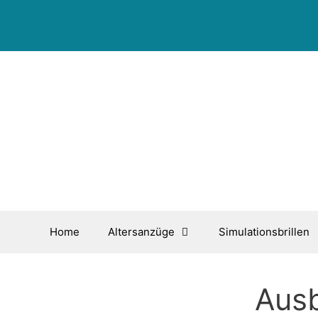
Zum
Inhalt
springen
Home
Altersanzüge
Simulationsbrillen
Ausb