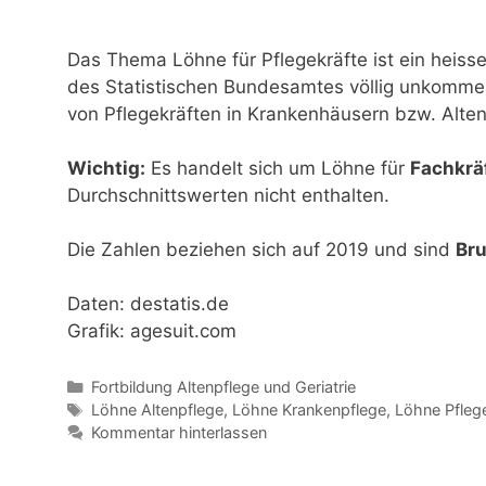
Das Thema Löhne für Pflegekräfte ist ein heiss
des Statistischen Bundesamtes völlig unkommen
von Pflegekräften in Krankenhäusern bzw. Alte
Wichtig:
Es handelt sich um Löhne für
Fachkrä
Durchschnittswerten nicht enthalten.
Die Zahlen beziehen sich auf 2019 und sind
Bru
Daten: destatis.de
Grafik: agesuit.com
Kategorien
Fortbildung Altenpflege und Geriatrie
Schlagwörter
Löhne Altenpflege
,
Löhne Krankenpflege
,
Löhne Pfleg
Kommentar hinterlassen