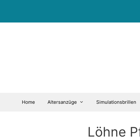
Zum
Inhalt
springen
Home
Altersanzüge
Simulationsbrillen
Löhne Pf