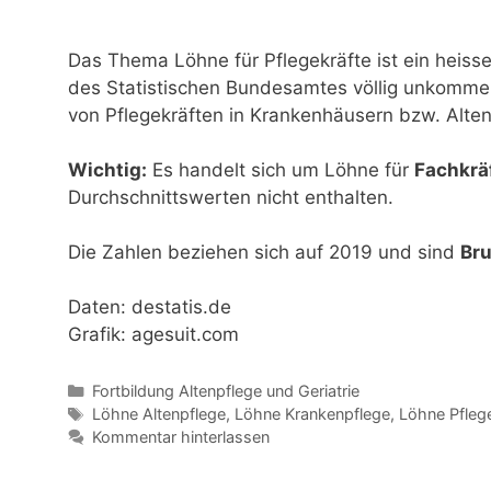
Das Thema Löhne für Pflegekräfte ist ein heiss
des Statistischen Bundesamtes völlig unkommen
von Pflegekräften in Krankenhäusern bzw. Alte
Wichtig:
Es handelt sich um Löhne für
Fachkrä
Durchschnittswerten nicht enthalten.
Die Zahlen beziehen sich auf 2019 und sind
Bru
Daten: destatis.de
Grafik: agesuit.com
Kategorien
Fortbildung Altenpflege und Geriatrie
Schlagwörter
Löhne Altenpflege
,
Löhne Krankenpflege
,
Löhne Pfleg
Kommentar hinterlassen